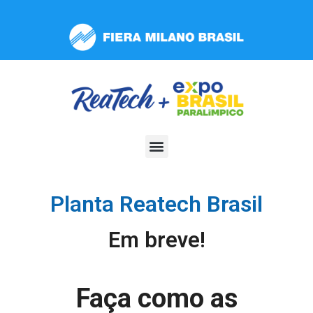
Observação:
este
site
inclui
um
sistema
de
acessibilidade.
Planta Reatech Brasil
Em breve!
Faça como as