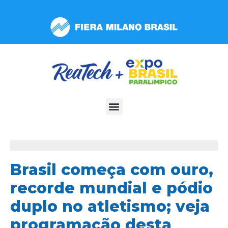
Observação:
este
site
inclui
um
sistema
de
acessibilidade.
Brasil começa com ouro,
recorde mundial e pódio
duplo no atletismo; veja
programação desta