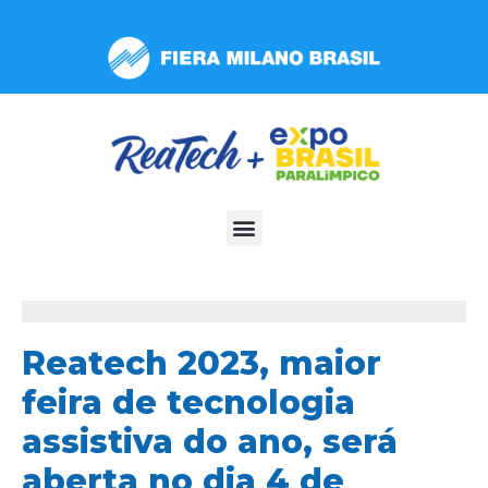
Observação:
este
site
inclui
um
sistema
de
acessibilidade.
Reatech 2023, maior
feira de tecnologia
assistiva do ano, será
aberta no dia 4 de