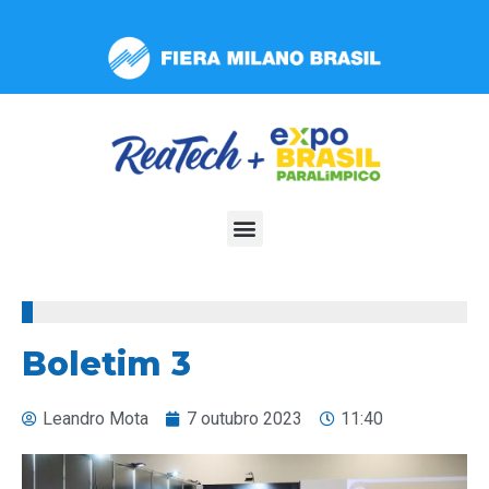
Observação:
este
site
inclui
um
sistema
de
acessibilidade.
100%
Boletim 3
Leandro Mota
7 outubro 2023
11:40