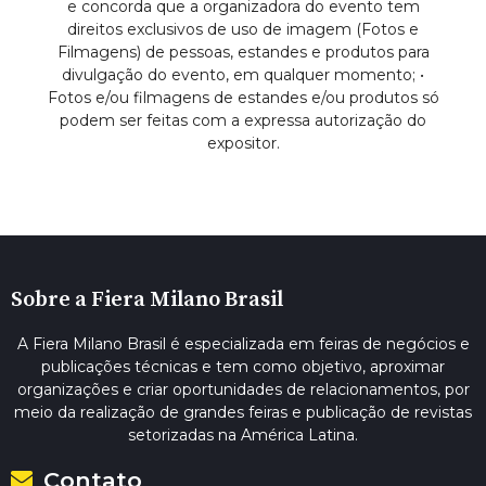
e concorda que a organizadora do evento tem
direitos exclusivos de uso de imagem (Fotos e
Filmagens) de pessoas, estandes e produtos para
divulgação do evento, em qualquer momento; •
Fotos e/ou filmagens de estandes e/ou produtos só
podem ser feitas com a expressa autorização do
expositor.
Sobre a Fiera Milano Brasil
A Fiera Milano Brasil é especializada em feiras de negócios e
publicações técnicas e tem como objetivo, aproximar
organizações e criar oportunidades de relacionamentos, por
meio da realização de grandes feiras e publicação de revistas
setorizadas na América Latina.
Contato