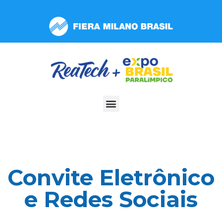
Observação:
este
site
inclui
um
sistema
de
acessibilidade.
Convite Eletrônico
e Redes Sociais