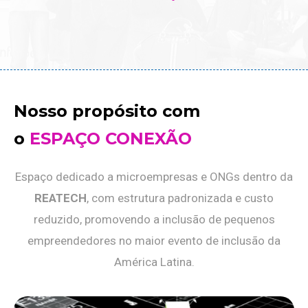
Nosso propósito com
o
ESPAÇO CONEXÃO
Espaço dedicado a microempresas e ONGs dentro da
REATECH
, com estrutura padronizada e custo
reduzido, promovendo a inclusão de pequenos
empreendedores no maior evento de inclusão da
América Latina.