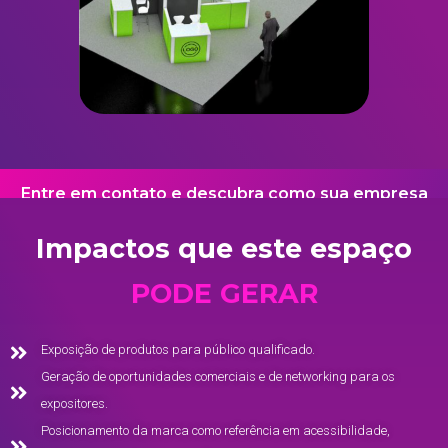
Entre em contato e descubra como sua empresa
pode fazer parte desse projeto transformador e
Impactos que este espaço
de grande impacto!
PODE GERAR
Clique aqui
Exposição de produtos para público qualificado.
Geração de oportunidades comerciais e de networking para os
expositores.
Vantagens para
Posicionamento da marca como referência em acessibilidade,