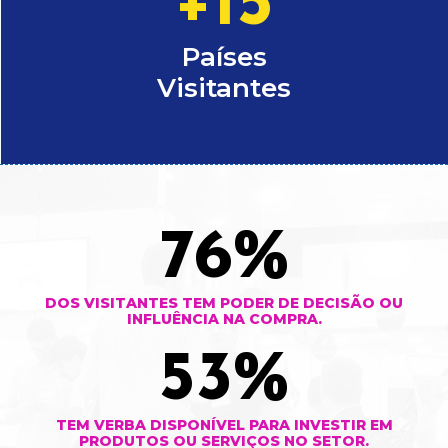
+
15
Países
Visitantes
76
%
DOS VISITANTES TEM PODER DE DECISÃO OU
INFLUÊNCIA NA COMPRA.
53
%
TEM VERBA DISPONÍVEL PARA INVESTIR EM
PRODUTOS OU SERVIÇOS NO SETOR.