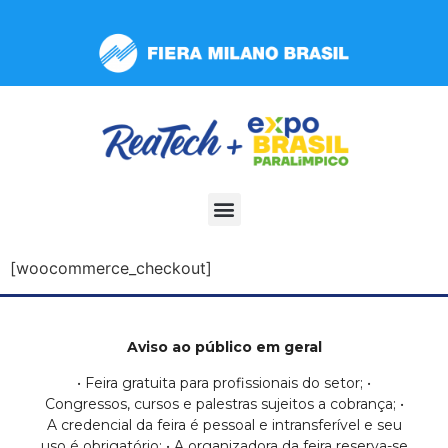
Observação:
este
site
inclui
um
sistema
de
acessibilidade.
[woocommerce_checkout]
Aviso ao público em geral
• Feira gratuita para profissionais do setor; •
Congressos, cursos e palestras sujeitos a cobrança; •
A credencial da feira é pessoal e intransferível e seu
uso é obrigatório; • A organizadora da feira reserva-se