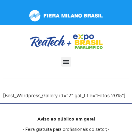
Observação:
este
site
inclui
um
sistema
de
acessibilidade.
[Best_Wordpress_Gallery id=”2″ gal_title=”Fotos 2015″]
Aviso ao público em geral
• Feira gratuita para profissionais do setor; •