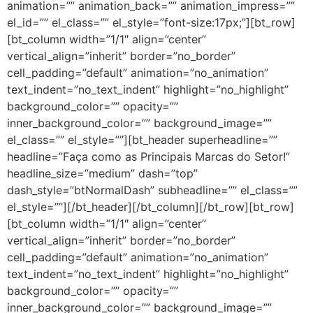
animation=”” animation_back=”” animation_impress=””
el_id=”” el_class=”” el_style=”font-size:17px;”][bt_row]
[bt_column width=”1/1″ align=”center”
vertical_align=”inherit” border=”no_border”
cell_padding=”default” animation=”no_animation”
text_indent=”no_text_indent” highlight=”no_highlight”
background_color=”” opacity=””
inner_background_color=”” background_image=””
el_class=”” el_style=””][bt_header superheadline=””
headline=”Faça como as Principais Marcas do Setor!”
headline_size=”medium” dash=”top”
dash_style=”btNormalDash” subheadline=”” el_class=””
el_style=””][/bt_header][/bt_column][/bt_row][bt_row]
[bt_column width=”1/1″ align=”center”
vertical_align=”inherit” border=”no_border”
cell_padding=”default” animation=”no_animation”
text_indent=”no_text_indent” highlight=”no_highlight”
background_color=”” opacity=””
inner_background_color=”” background_image=””