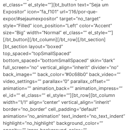
el_class=”” el_style=””][bt_button text=”Seja um
Expositor” icon=”fa_f101″ url=”/16/por-que-
expor/#sejaumexpositor” target=”no_target”
style=”Filled” icon_position=”Left” color=”Accent”
size=”Big” width=”Normal” el_class=”” el_style=””]
[/bt_button][/bt_column][/bt_row][/bt_section]
[bt_section layout=”boxed”
top_spaced=”topSmallSpaced”
bottom_spaced=”bottomSmallSpaced” skin=”dark”
full_screen=”no” vertical_align=”inherit” divider=”no”
back_image=”” back_color=”#0c68b0″ back_video=””
video_settings=”” parallax=”0″ parallax_offset=””
animation=”” animation_back=”” animation_impress=””
el_id=”” el_class=”” el_style=””][bt_row][bt_column
width=”1/1″ align=”center” vertical_align=”inherit”
border=”no_border” cell_padding=”default”
animation=”no_animation” text_indent=”no_text_indent”
highlight=”no_highlight” background_color=””
opacity=”” inner_background_color=””