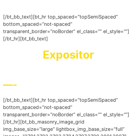
Setor!
[/bt_bb_text][bt_hr top_spaced=”topSemiSpaced”
bottom_spaced=”not-spaced”
transparent_border=”noBorder” el_class=”” el_style=””]
[/bt_hr][bt_bb_text]
Expositor
Seja um
na
Reatech Brasil 2022!
—-
[/bt_bb_text][bt_hr top_spaced=”topSemiSpaced”
bottom_spaced=”not-spaced”
transparent_border=”noBorder” el_class=”” el_style=””]
[/bt_hr][bt_bb_masonry_image_grid
img_base_size=”large” lightbox_img_base_size=”full”