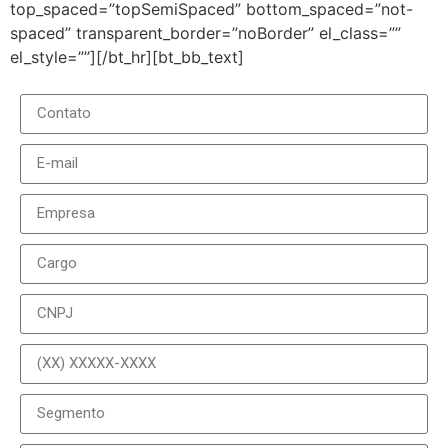
top_spaced=”topSemiSpaced” bottom_spaced=”not-
spaced” transparent_border=”noBorder” el_class=””
el_style=””][/bt_hr][bt_bb_text]