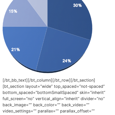
[/bt_bb_text][/bt_column][/bt_row][/bt_section]
[bt_section layout=”wide” top_spaced=”not-spaced”
bottom_spaced=”bottomSmallSpaced” skin=”inherit”
full_screen=”no” vertical_align=”inherit” divider=”no”
back_image=”” back_color=”” back_video=””
video_settings=”” parallax=”” parallax_offset=””