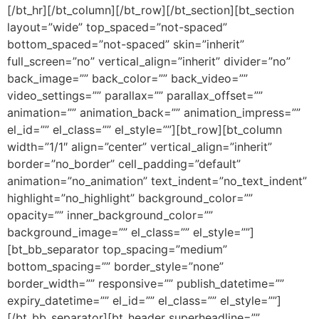
[/bt_hr][/bt_column][/bt_row][/bt_section][bt_section
layout=”wide” top_spaced=”not-spaced”
bottom_spaced=”not-spaced” skin=”inherit”
full_screen=”no” vertical_align=”inherit” divider=”no”
back_image=”” back_color=”” back_video=””
video_settings=”” parallax=”” parallax_offset=””
animation=”” animation_back=”” animation_impress=””
el_id=”” el_class=”” el_style=””][bt_row][bt_column
width=”1/1″ align=”center” vertical_align=”inherit”
border=”no_border” cell_padding=”default”
animation=”no_animation” text_indent=”no_text_indent”
highlight=”no_highlight” background_color=””
opacity=”” inner_background_color=””
background_image=”” el_class=”” el_style=””]
[bt_bb_separator top_spacing=”medium”
bottom_spacing=”” border_style=”none”
border_width=”” responsive=”” publish_datetime=””
expiry_datetime=”” el_id=”” el_class=”” el_style=””]
[/bt_bb_separator][bt_header superheadline=””