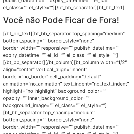
publish_datetime=”” expiry_datetime=”” el_id=””
el_class=”” el_style=””][/bt_bb_separator][bt_bb_text]
Você não Pode Ficar de Fora!
[/bt_bb_text][bt_bb_separator top_spacing=”medium”
bottom_spacing=”” border_style=”none”
border_width=”” responsive=”” publish_datetime=””
expiry_datetime=”” el_id=”” el_class=”” el_style=””]
[/bt_bb_separator][/bt_column][bt_column width=”1/2″
align=”center” vertical_align=”inherit”
border=”no_border” cell_padding=”default”
animation=”no_animation” text_indent=”no_text_indent”
highlight=”no_highlight” background_color=””
opacity=”” inner_background_color=””
background_image=”” el_class=”” el_style=””]
[bt_bb_separator top_spacing=”medium”
bottom_spacing=”” border_style=”none”
border_width=”” responsive=”” publish_datetime=””