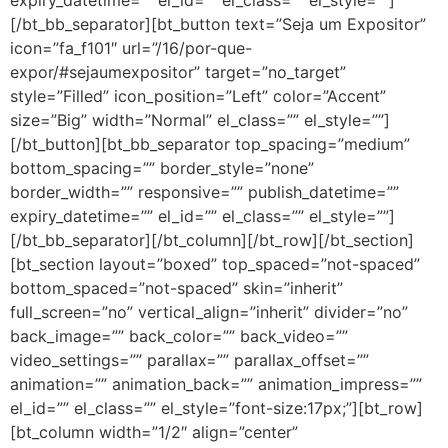
expiry_datetime=”” el_id=”” el_class=”” el_style=””]
[/bt_bb_separator][bt_button text=”Seja um Expositor”
icon=”fa_f101″ url=”/16/por-que-
expor/#sejaumexpositor” target=”no_target”
style=”Filled” icon_position=”Left” color=”Accent”
size=”Big” width=”Normal” el_class=”” el_style=””]
[/bt_button][bt_bb_separator top_spacing=”medium”
bottom_spacing=”” border_style=”none”
border_width=”” responsive=”” publish_datetime=””
expiry_datetime=”” el_id=”” el_class=”” el_style=””]
[/bt_bb_separator][/bt_column][/bt_row][/bt_section]
[bt_section layout=”boxed” top_spaced=”not-spaced”
bottom_spaced=”not-spaced” skin=”inherit”
full_screen=”no” vertical_align=”inherit” divider=”no”
back_image=”” back_color=”” back_video=””
video_settings=”” parallax=”” parallax_offset=””
animation=”” animation_back=”” animation_impress=””
el_id=”” el_class=”” el_style=”font-size:17px;”][bt_row]
[bt_column width=”1/2″ align=”center”