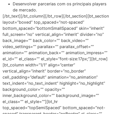
Desenvolver parcerias com os principais players
de mercado.
[/bt_text][/bt_column][/bt_row][/bt_section][bt_section
layout=”boxed” top_spaced=”not-spaced”
bottom_spaced=”bottomSmallSpaced” skin=”inherit”
full_screen=”no” vertical_align=”inherit” divider=”no”
back_image=”” back_color=”” back_video=””
video_settings=”” parallax=”” parallax_offset=””
animation=”” animation_back=”” animation_impress=””
el_id=”” el_class=”” el_style=”font-size:17px;”][bt_row]
[bt_column width=”1/1″ align=”center”
vertical_align=”inherit” border=”no_border”
cell_padding=”default” animation=”no_animation”
text_indent=”no_text_indent” highlight=”no_highlight”
background_color=”” opacity=””
inner_background_color=”” background_image=””
el_class=”” el_style=””][bt_hr
top_spaced=”topSemiSpaced” bottom_spaced=”not-
spaced” transparent_border=”noBorder” el_class=””