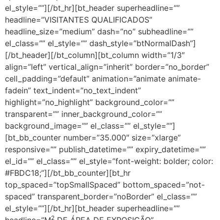
el_style=””][/bt_hr][bt_header superheadline=””
headline=”VISITANTES QUALIFICADOS”
headline_size=”medium” dash=”no” subheadline=””
el_class=”” el_style=”” dash_style=”btNormalDash”]
[/bt_header][/bt_column][bt_column width=”1/3″
align=”left” vertical_align=”inherit” border=”no_border”
cell_padding=”default” animation=”animate animate-
fadein” text_indent=”no_text_indent”
highlight=”no_highlight” background_color=””
transparent=”” inner_background_color=””
background_image=”” el_class=”” el_style=””]
[bt_bb_counter number=”35.000″ size=”xlarge”
responsive=”” publish_datetime=”” expiry_datetime=””
el_id=”” el_class=”” el_style=”font-weight: bolder; color:
#FBDC18;”][/bt_bb_counter][bt_hr
top_spaced=”topSmallSpaced” bottom_spaced=”not-
spaced” transparent_border=”noBorder” el_class=””
el_style=””][/bt_hr][bt_header superheadline=””
2
headline=”M
DE ÁREA DE EXPOSIÇÃO”