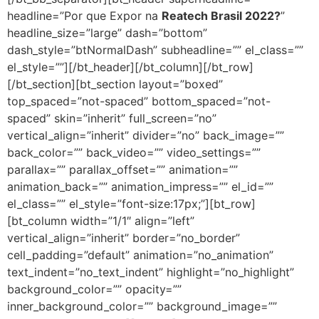
headline=”Por que Expor na
Reatech Brasil 2022?
”
headline_size=”large” dash=”bottom”
dash_style=”btNormalDash” subheadline=”” el_class=””
el_style=””][/bt_header][/bt_column][/bt_row]
[/bt_section][bt_section layout=”boxed”
top_spaced=”not-spaced” bottom_spaced=”not-
spaced” skin=”inherit” full_screen=”no”
vertical_align=”inherit” divider=”no” back_image=””
back_color=”” back_video=”” video_settings=””
parallax=”” parallax_offset=”” animation=””
animation_back=”” animation_impress=”” el_id=””
el_class=”” el_style=”font-size:17px;”][bt_row]
[bt_column width=”1/1″ align=”left”
vertical_align=”inherit” border=”no_border”
cell_padding=”default” animation=”no_animation”
text_indent=”no_text_indent” highlight=”no_highlight”
background_color=”” opacity=””
inner_background_color=”” background_image=””