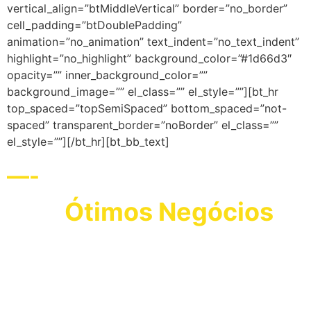
vertical_align=”btMiddleVertical” border=”no_border”
cell_padding=”btDoublePadding”
animation=”no_animation” text_indent=”no_text_indent”
highlight=”no_highlight” background_color=”#1d66d3″
opacity=”” inner_background_color=””
background_image=”” el_class=”” el_style=””][bt_hr
top_spaced=”topSemiSpaced” bottom_spaced=”not-
spaced” transparent_border=”noBorder” el_class=””
el_style=””][/bt_hr][bt_bb_text]
—-
Ótimos Negócios
Faça
na Feira que Atrai os
Principais Compradores do