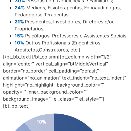
30%
Pessoas com Deficiências e Familiares;
24%
Médicos, Fisioterapeutas, Fonoaudiologos,
Pedagogose Terapeutas;
21%
Presidentes, Investidores, Diretores e/ou
Proprietários;
15%
Psicólogos, Professores e Assistentes Sociais;
10%
Outros Profissionais (Engenheiros,
Arquitetos,Construtores, etc.).
[/bt_bb_text][/bt_column][bt_column width=”1/2″
align=”center” vertical_align=”btMiddleVertical”
border=”no_border” cell_padding=”default”
animation=”no_animation” text_indent=”no_text_indent”
highlight=”no_highlight” background_color=””
opacity=”” inner_background_color=””
background_image=”” el_class=”” el_style=””]
[bt_bb_text]