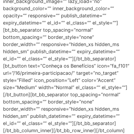
inner_background_image=”” lazy_load=”no”
background_color=”” inner_background_color=””
opacity=”” responsive=”” publish_datetime=””
expiry_datetime=”” el_id=”” el_class=”” el_style=””]
[bt_bb_separator top_spacing=”normal”
bottom_spacing=”” border_style=”none”
border_width=”” responsive=”hidden_xs hidden_ms
hidden_sm” publish_datetime=”” expiry_datetime=””
el_id=”” el_class=”” el_style=””][/bt_bb_separator]
[bt_button text=”Conheça os Benefícios” icon=”fa_f101″
url=”/16/primeira-participacao/” target=”no_target”
style=”Filled” icon_position=”Left” color=”Accent”
size=”Medium” width=”Normal” el_class=”” el_style=””]
[/bt_button][bt_bb_separator top_spacing=”normal”
bottom_spacing=”” border_style=”none”
border_width=”” responsive=”hidden_xs hidden_ms
hidden_sm” publish_datetime=”” expiry_datetime=””
el_id=”” el_class=”” el_style=””][/bt_bb_separator]
[/bt_bb_column_inner][/bt_bb_row_inner][/bt_column]