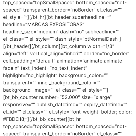
top_spaced=”topSmallSpaced” bottom_spaced=”not-
spaced” transparent_border=”noBorder” el_class=””
el_style=””][/bt_hr][bt_header superheadline=””
headline=”MARCAS EXPOSITORAS”
headline_size=”medium” dash=”no” subheadline=””
el_class=”” el_style=”” dash_style=”btNormalDash”]
[/bt_header][/bt_column][bt_column width=”1/3″
align=”left” vertical_align=”inherit” border=”no_border”
cell_padding=”default” animation=”animate animate-
fadein” text_indent=”no_text_indent”
highlight=”no_highlight” background_color=””
transparent=”” inner_background_color=””
background_image=”” el_class=”” el_style=””]
[bt_bb_counter number=”52.000″ size=”xlarge”
responsive=”” publish_datetime=”” expiry_datetime=””
el_id=”” el_class=”” el_style=”font-weight: bolder; color:
#FBDC18;”][/bt_bb_counter][bt_hr
top_spaced=”topSmallSpaced” bottom_spaced=”not-
spaced” transparent_border=”noBorder” el_class=””