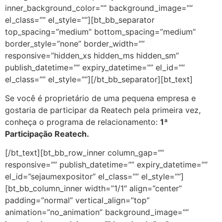
inner_background_color=”” background_image=””
el_class=”” el_style=””][bt_bb_separator
top_spacing=”medium” bottom_spacing=”medium”
border_style=”none” border_width=””
responsive=”hidden_xs hidden_ms hidden_sm”
publish_datetime=”” expiry_datetime=”” el_id=””
el_class=”” el_style=””][/bt_bb_separator][bt_text]
Se você é proprietário de uma pequena empresa e
gostaria de participar da Reatech pela primeira vez,
conheça o programa de relacionamento:
1ª
Participação Reatech.
[/bt_text][bt_bb_row_inner column_gap=””
responsive=”” publish_datetime=”” expiry_datetime=””
el_id=”sejaumexpositor” el_class=”” el_style=””]
[bt_bb_column_inner width=”1/1″ align=”center”
padding=”normal” vertical_align=”top”
animation=”no_animation” background_image=””