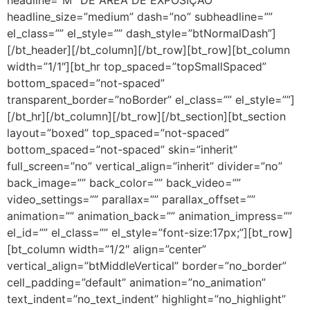
headline_size=”medium” dash=”no” subheadline=””
el_class=”” el_style=”” dash_style=”btNormalDash”]
[/bt_header][/bt_column][/bt_row][bt_row][bt_column
width=”1/1″][bt_hr top_spaced=”topSmallSpaced”
bottom_spaced=”not-spaced”
transparent_border=”noBorder” el_class=”” el_style=””]
[/bt_hr][/bt_column][/bt_row][/bt_section][bt_section
layout=”boxed” top_spaced=”not-spaced”
bottom_spaced=”not-spaced” skin=”inherit”
full_screen=”no” vertical_align=”inherit” divider=”no”
back_image=”” back_color=”” back_video=””
video_settings=”” parallax=”” parallax_offset=””
animation=”” animation_back=”” animation_impress=””
el_id=”” el_class=”” el_style=”font-size:17px;”][bt_row]
[bt_column width=”1/2″ align=”center”
vertical_align=”btMiddleVertical” border=”no_border”
cell_padding=”default” animation=”no_animation”
text_indent=”no_text_indent” highlight=”no_highlight”