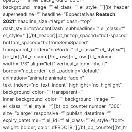
background_image=”” el_class=”” el_style=””][bt_header
superheadline=”” headline=”Expectativas
Reatech
2021
” headline_size=”large” dash=”top”
dash_style=”btAccentDash” subheadline=”” el_class=””
el_style=””][/bt_header][bt_hr top_spaced=”not-spaced”
bottom_spaced=”bottomSemiSpaced”
transparent_border=”noBorder” el_class=”” el_style=””]
[/bt_hr][/bt_column][/bt_row][bt_row][bt_column
width=”1/3″ align=”left” vertical_align=”inherit”
border=”no_border” cell_padding=”default”
animation=”animate animate-fadein”
text_indent=”no_text_indent” highlight=”no_highlight”
background_color=”” transparent=””
inner_background_color=”” background_image=””
el_class=”” el_style=””][bt_bb_counter number=”300″
size=”xlarge” responsive=”” publish_datetime=””
expiry_datetime=”” el_id=”” el_class=”” el_style=”font-
weight: bolder; color: #FBDC18;”][/bt_bb_counter][bt_hr