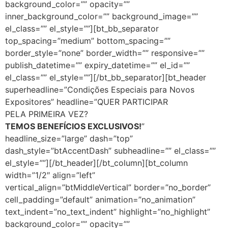
background_color=”” opacity=””
inner_background_color=”” background_image=””
el_class=”” el_style=””][bt_bb_separator
top_spacing=”medium” bottom_spacing=””
border_style=”none” border_width=”” responsive=””
publish_datetime=”” expiry_datetime=”” el_id=””
el_class=”” el_style=””][/bt_bb_separator][bt_header
superheadline=”Condições Especiais para Novos
Expositores” headline=”QUER PARTICIPAR
PELA PRIMEIRA VEZ?
TEMOS BENEFÍCIOS EXCLUSIVOS!
”
headline_size=”large” dash=”top”
dash_style=”btAccentDash” subheadline=”” el_class=””
el_style=””][/bt_header][/bt_column][bt_column
width=”1/2″ align=”left”
vertical_align=”btMiddleVertical” border=”no_border”
cell_padding=”default” animation=”no_animation”
text_indent=”no_text_indent” highlight=”no_highlight”
background_color=”” opacity=””