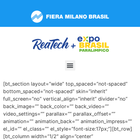
Observação:
este
site
inclui
um
sistema
de
acessibilidade.
[bt_section layout=”wide” top_spaced=”not-spaced”
bottom_spaced=”not-spaced” skin=”inherit”
full_screen=”no” vertical_align=”inherit” divider=”no”
back_image=”” back_color=”” back_video=””
video_settings=”” parallax=”” parallax_offset=””
animation=”” animation_back=”” animation_impress=””
el_id=”” el_class=”” el_style=”font-size:17px;”][bt_row]
[bt_column width=”1/2″ align=”center”