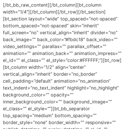
[/bt_bb_raw_content][/bt_column][bt_column
width=”1/4″][/bt_column][/bt_row][/bt_section]
[bt_section layout=”wide” top_spaced=”not-spaced”
bottom_spaced=”not-spaced” skin=”inherit”
full_screen=”no” vertical_align=”inherit” divider=”no”
back_image=”” back_color=”#fbdc18″ back_video=””
video_settings=”” parallax=”” parallax_offset=””
animation=”” animation_back=”” animation_impress=””
el_id=”” el_class=”” el_style=”color:#FFFFFF;”][bt_row]
[bt_column width=”1/2″ align=”center”
vertical_align=”inherit” border=”no_border”
cell_padding=”default” animation=”no_animation”
text_indent=”no_text_indent” highlight=”no_highlight”
background_color=”” opacity=””
inner_background_color=”” background_image=””
el_class=”” el_style=””][bt_bb_separator
top_spacing=”medium” bottom_spacing=””
border_style=”none” border_width=”” responsive=””