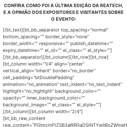
CONFIRA COMO FOI A ÚLTIMA EDIÇÃO DA REATECH,
E A OPINIÃO DOS EXPOSITORES E VISITANTES SOBRE
O EVENTO:
[/bt_text][bt_bb_separator top_spacing=”normal”
bottom_spacing=”” border_style=”none”
border_width=”” responsive=”” publish_datetime=””
expiry_datetime=”” el_id=”” el_class=”” el_style=””]
[/bt_bb_separator][/bt_column][/bt_row][bt_row]
[bt_column width=”1/4″ align=”center”
vertical_align=”inherit” border=”no_border”
cell_padding=”btDoublePadding”
animation=”no_animation” text_indent=”no_text_indent”
highlight=”no_highlight” background_color=””
opacity=”” inner_background_color=””
background_image=”” el_class=”” el_style=””]
[/bt_column][bt_column width=”2/4″]
[bt_bb_raw_content
raw_content=”PGlmcmFtZSB3aWR0aD0iNTYwIiBoZWlna