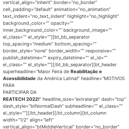
vertical_align=”inherit” border=”no_border”
cell_padding=”default” animation=”no_animation”
text_indent=”no_text_indent” highlight=”no_highlight”
background_color=”” opacity=””
inner_background_color=”” background_image=””
el_class=”” el_style=””][bt_bb_separator
top_spacing=”medium” bottom_spacing=””
border_style=”none” border_width=”” responsive=””
publish_datetime=”” expiry_datetime=”” el_id=””
el_class=”” el_style=””][/bt_bb_separator][bt_header
superheadline=”Maior Feira de
Reabilitação e
Acessibilidade
da América Latina!” headline=”MOTIVOS
PARA
PARTICIPAR DA
REATECH 2022!
” headline_size=”extralarge” dash=”top”
dash_style=”btNormalDash” subheadline=”” el_class=””
el_style=””][/bt_header][/bt_column][bt_column
width=”1/2″ align=”left”
vertical_align=”btMiddleVertical” border=”no_border”