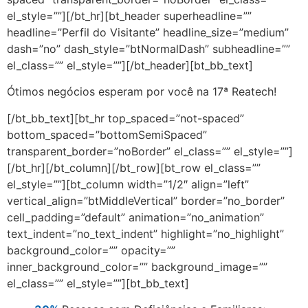
el_style=””][/bt_hr][bt_header superheadline=””
headline=”Perfil do Visitante” headline_size=”medium”
dash=”no” dash_style=”btNormalDash” subheadline=””
el_class=”” el_style=””][/bt_header][bt_bb_text]
Ótimos negócios esperam por você na 17ª Reatech!
[/bt_bb_text][bt_hr top_spaced=”not-spaced”
bottom_spaced=”bottomSemiSpaced”
transparent_border=”noBorder” el_class=”” el_style=””]
[/bt_hr][/bt_column][/bt_row][bt_row el_class=””
el_style=””][bt_column width=”1/2″ align=”left”
vertical_align=”btMiddleVertical” border=”no_border”
cell_padding=”default” animation=”no_animation”
text_indent=”no_text_indent” highlight=”no_highlight”
background_color=”” opacity=””
inner_background_color=”” background_image=””
el_class=”” el_style=””][bt_bb_text]