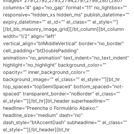
images=”2791,2792,2793,2794,2797,2799,2801,2807″
columns=”4″ gap=”no_gap” format=”11″ no_lightbox=””
responsive=”hidden_xs hidden_ms” publish_datetime=””
expiry_datetime=”” el_id=”” el_class=”” el_style=””]
[/bt_bb_masonry_image_grid][/bt_column][bt_column
width=”1/2″ align=”left”
vertical_align=”btMiddleVertical” border=”no_border”
cell_padding=”btDoublePadding”
animation=”no_animation” text_indent=”no_text_indent”
highlight=”no_highlight” background_color=””
opacity=”” inner_background_color=””
background_image=”” el_class=”” el_style=””][bt_hr
top_spaced=”topSemiSpaced” bottom_spaced=”not-
spaced” transparent_border=”noBorder” el_class=””
el_style=””][/bt_hr][bt_header superheadline=””
headline=”Preencha o Formulário Abaixo:”
headline_size=”medium” dash=”no”
dash_style=”btAccentDash” subheadline=”” el_class=””
el_style=””][/bt_header][bt_hr