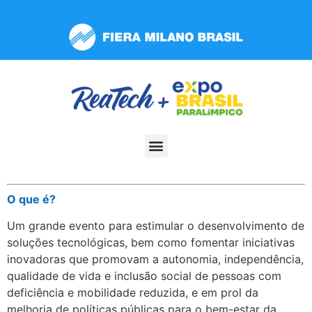
Observação:
este
site
inclui
um
sistema
de
acessibilidade.
O que é?
Um grande evento para estimular o desenvolvimento de
soluções tecnológicas, bem como fomentar iniciativas
inovadoras que promovam a autonomia, independência,
qualidade de vida e inclusão social de pessoas com
deficiência e mobilidade reduzida, e em prol da
melhoria de políticas públicas para o bem-estar da