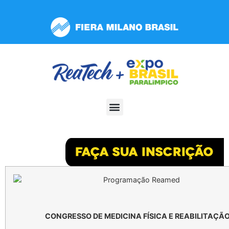
Observação:
este
site
inclui
um
sistema
de
acessibilidade.
CONGRESSO DE MEDICINA FÍSICA E REABILITAÇÃ