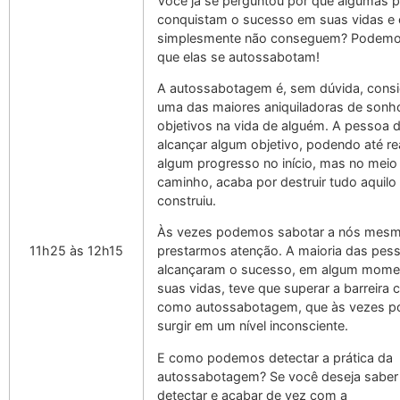
Você já se perguntou por que algumas 
conquistam o sucesso em suas vidas e 
simplesmente não conseguem? Podemo
que elas se autossabotam!
A autossabotagem é, sem dúvida, cons
uma das maiores aniquiladoras de sonh
objetivos na vida de alguém. A pessoa 
alcançar algum objetivo, podendo até rea
algum progresso no início, mas no meio
caminho, acaba por destruir tudo aquilo
construiu.
Às vezes podemos sabotar a nós mes
11h25 às 12h15
prestarmos atenção. A maioria das pes
alcançaram o sucesso, em algum mom
suas vidas, teve que superar a barreira
como autossabotagem, que às vezes p
surgir em um nível inconsciente.
E como podemos detectar a prática da
autossabotagem? Se você deseja sabe
detectar e acabar de vez com a