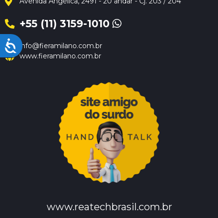
Avenida Angélica, 2491 - 20 andar - Cj. 203 / 204
+55 (11) 3159-1010
Acessibilidade
info@fieramilano.com.br
www.fieramilano.com.br
www.reatechbrasil.com.br