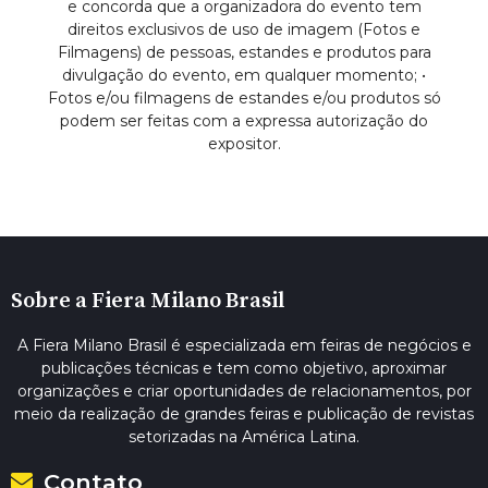
e concorda que a organizadora do evento tem
direitos exclusivos de uso de imagem (Fotos e
Filmagens) de pessoas, estandes e produtos para
divulgação do evento, em qualquer momento; •
Fotos e/ou filmagens de estandes e/ou produtos só
podem ser feitas com a expressa autorização do
expositor.
Sobre a Fiera Milano Brasil
A Fiera Milano Brasil é especializada em feiras de negócios e
publicações técnicas e tem como objetivo, aproximar
organizações e criar oportunidades de relacionamentos, por
meio da realização de grandes feiras e publicação de revistas
setorizadas na América Latina.
Contato