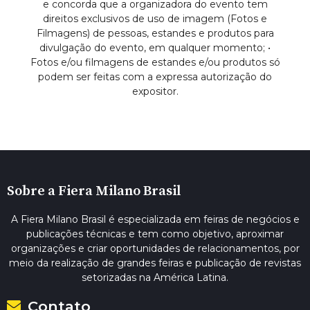
e concorda que a organizadora do evento tem
direitos exclusivos de uso de imagem (Fotos e
Filmagens) de pessoas, estandes e produtos para
divulgação do evento, em qualquer momento; •
Fotos e/ou filmagens de estandes e/ou produtos só
podem ser feitas com a expressa autorização do
expositor.
Sobre a Fiera Milano Brasil
A Fiera Milano Brasil é especializada em feiras de negócios e
publicações técnicas e tem como objetivo, aproximar
organizações e criar oportunidades de relacionamentos, por
meio da realização de grandes feiras e publicação de revistas
setorizadas na América Latina.
Contato