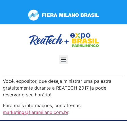
Observação:
este
site
inclui
um
sistema
de
acessibilidade.
Você, expositor, que deseja ministrar uma palestra
gratuitamente durante a REATECH 2017 ja pode
reservar o seu horário!
Para mais informações, contate-nos:
marketing@fieramilano.com.br
.