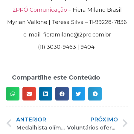
2PRÓ Comunicação
– Fiera Milano Brasil
Myrian Vallone | Teresa Silva – 11-99228-7836
e-mail: fieramilano@2pro.com.br
(11) 3030-9463 | 9404
Compartilhe este Conteúdo
ANTERIOR
PRÓXIMO
Medalhista olímpica de judô participa das atividades de vivência esportiva
Voluntários oferecem acolhimento aos visitantes na Reatech