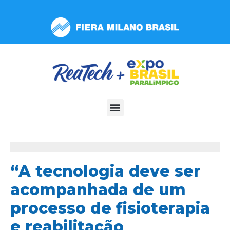
Observação:
este
site
inclui
um
sistema
de
acessibilidade.
“A tecnologia deve ser
acompanhada de um
processo de fisioterapia
e reabilitação