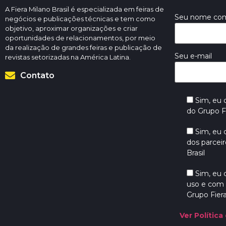
A Fiera Milano Brasil é especializada em feiras de
Seu nome co
negócios e publicações técnicas e tem como
objetivo, aproximar organizações e criar
oportunidades de relacionamentos, por meio
da realização de grandes feiras e publicação de
Seu e-mail
revistas setorizadas na América Latina.
Contato
Sim, eu
do Grupo Fi
Sim, eu
dos parceir
Brasil
Sim, eu
uso e com 
Grupo Fiera
Ver Política