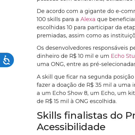
visuais
De acordo com a gigante do e-comme
que
100 skills para a
Alexa
que beneficia
usam
escolhidas 10 para participar da etap
um
leitor
premiadas, assim como as instituiçõ
de
Os desenvolvedores responsáveis p
tela;
dinheiro de R$ 10 mil e um
Echo Stu
Pressione
Acessibilidade
Control-
uma ONG, entre as pré-selecionadas
F10
A skill que ficar na segunda posiçã
para
fazer a doação de R$ 35 mil a uma in
abrir
a um Echo Show 8, um Echo, um kit 
um
menu
de R$ 15 mil à ONG escolhida.
de
Skills finalistas do 
acessibilidade.
Acessibilidade