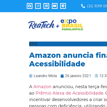
Observação:
(11) 3159-1
este
site
inclui
um
sistema
de
acessibilidade.
60%
Pressione
Amazon anuncia fina
Control-
F11
Acessibilidade
para
ajustar
Leandro Mota
26 janeiro 2021
12:3
o
site
A
Amazon
anunciou, nesta terça-feir
para
ao
Prêmio Alexa de Acessibilidade
.
pessoas
incentivar desenvolvedores a criar 
com
pessoas com deficiência, utilizando
deficiências