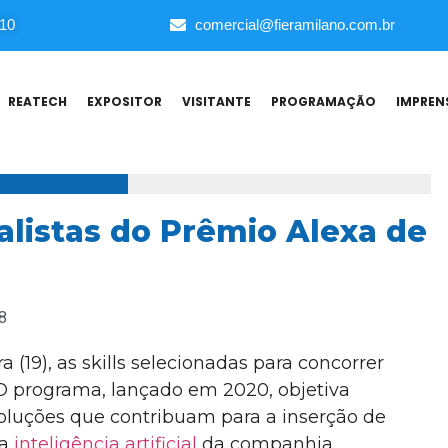
010
comercial@fieramilano.com.br
REATECH
EXPOSITOR
VISITANTE
PROGRAMAÇÃO
IMPREN
listas do Prêmio Alexa de
8
a (19), as skills selecionadas para concorrer
 O programa, lançado em 2020, objetiva
soluções que contribuam para a inserção de
 a
inteligência artificial
da companhia.