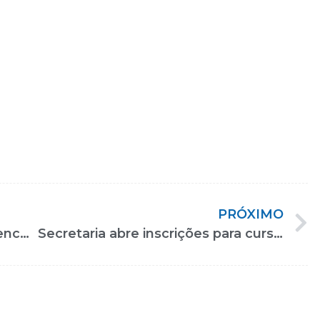
PRÓXIMO
Conheça Cacai Bauer, a 1ª influencer com síndrome de down no mundo
Secretaria abre inscrições para curso gratuito e online de Libras