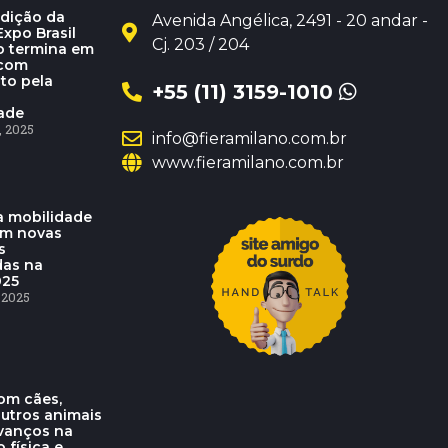
dição da
Avenida Angélica, 2491 - 20 andar -
xpo Brasil
Cj. 203 / 204
o termina em
 com
to pela
+55 (11) 3159-1010
dade
 2025
info@fieramilano.com.br
www.fieramilano.com.br
 mobilidade
am novas
s
das na
025
 2025
om cães,
outros animais
vanços na
o física e