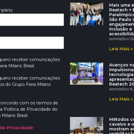
Mais uma e
Reatech + E
mpleto
Paralímpic
São Paulo
engajamen
inclusão e
acessibili
novembro 13,
Leia Mais »
 quero receber comunicações
Avanços na
era Milano Brasil
impulsion
tecnologia
 quero receber comunicações
apresenta
Reatech 2
os do Grupo Fiera Milano
novembro 8,
Leia Mais »
 concordo com os termos de
a Política de Privacidade do
 Milano Brasil
Métodos c
cavalos e 
 de Privacidade
mostram a
reabilitaçã