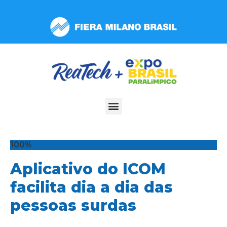
Observação:
este
site
inclui
um
sistema
de
acessibilidade.
100%
Aplicativo do ICOM
facilita dia a dia das
pessoas surdas