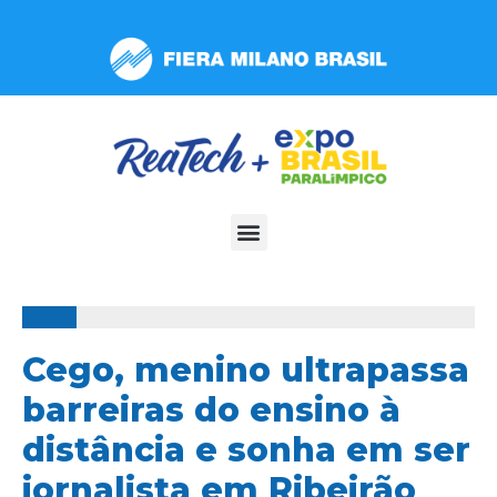
Observação:
este
site
inclui
um
sistema
de
acessibilidade.
100%
Cego, menino ultrapassa
barreiras do ensino à
distância e sonha em ser
jornalista em Ribeirão