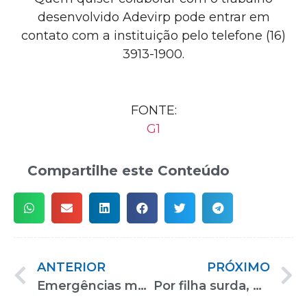
desenvolvido Adevirp pode entrar em
contato com a instituição pelo telefone (16)
3913-1900.
FONTE:
G1
Compartilhe este Conteúdo
ANTERIOR
PRÓXIMO
Emergências médicas liberam motoristas de multa por rodízio
Por filha surda, mãe faz máscara transparente: “Acharam que era pelo batom”