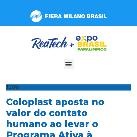
Observação:
este
site
inclui
um
sistema
de
acessibilidade.
100%
Coloplast aposta no
valor do contato
humano ao levar o
Programa Ativa à