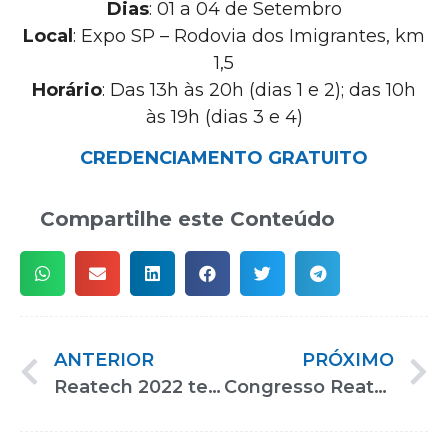
Dias
: 01 a 04 de Setembro
Local
: Expo SP – Rodovia dos Imigrantes, km
1,5
Horário
: Das 13h às 20h (dias 1 e 2); das 10h
às 19h (dias 3 e 4)
CREDENCIAMENTO GRATUITO
Compartilhe este Conteúdo
ANTERIOR
PRÓXIMO
Reatech 2022 terá quadra e pista de atletismo para promover integração e conscientização por meio do esporte
Congresso Reatech debaterá a acessibilidade e a inclusão de PcD no mercado de trabalho