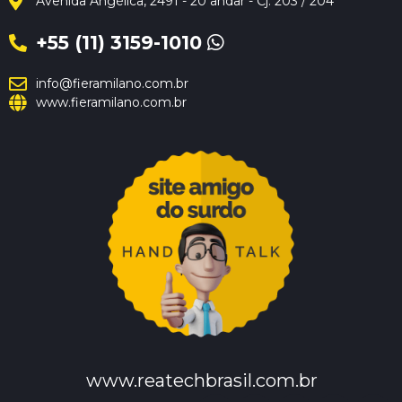
Avenida Angélica, 2491 - 20 andar - Cj. 203 / 204
+55 (11) 3159-1010
info@fieramilano.com.br
www.fieramilano.com.br
www.reatechbrasil.com.br