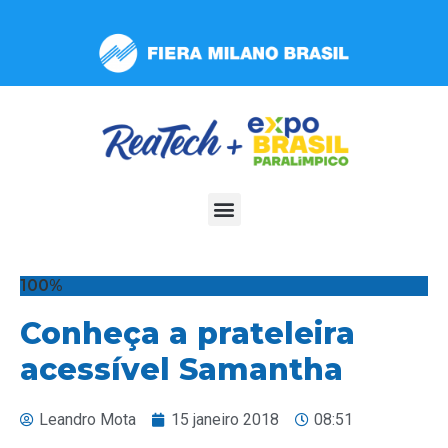
Observação:
este
site
inclui
um
sistema
de
acessibilidade.
100%
Conheça a prateleira
acessível Samantha
Leandro Mota
15 janeiro 2018
08:51