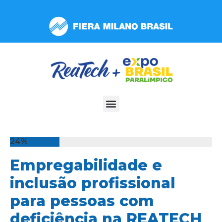
Observação:
este
site
inclui
um
sistema
de
acessibilidade.
24%
Empregabilidade e
inclusão profissional
para pessoas com
deficiência na REATECH