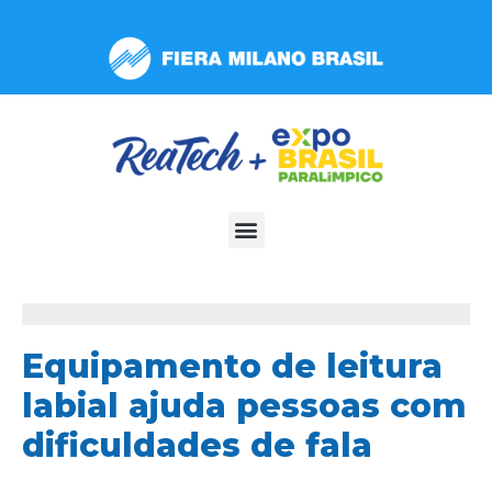
Observação:
este
site
inclui
um
sistema
de
acessibilidade.
Equipamento de leitura
labial ajuda pessoas com
dificuldades de fala