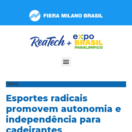
Observação:
este
site
inclui
um
sistema
de
acessibilidade.
100%
Esportes radicais
promovem autonomia e
independência para
cadeirantes