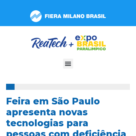
Observação:
este
site
inclui
um
sistema
de
acessibilidade.
100%
Feira em São Paulo
apresenta novas
tecnologias para
pessoas com deficiência