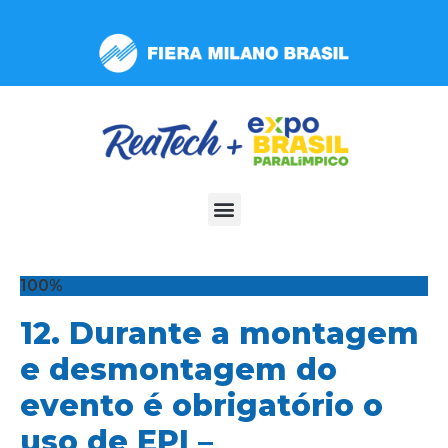
Observação:
este
site
inclui
um
sistema
de
acessibilidade.
100%
12. Durante a montagem
e desmontagem do
evento é obrigatório o
uso de EPI –