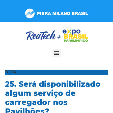
Observação:
este
site
inclui
um
sistema
de
acessibilidade.
100%
25. Será disponibilizado
algum serviço de
carregador nos
Pavilhões?