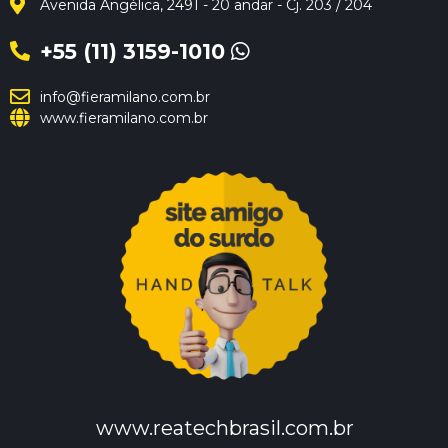
Avenida Angélica, 2491 - 20 andar - Cj. 203 / 204
+55 (11) 3159-1010
info@fieramilano.com.br
www.fieramilano.com.br
www.reatechbrasil.com.br