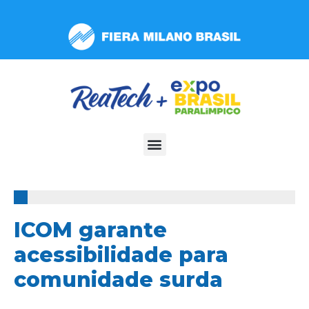
Observação:
este
site
inclui
um
sistema
de
acessibilidade.
100%
ICOM garante
acessibilidade para
comunidade surda