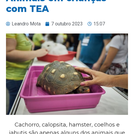
com TEA
Leandro Mota
7 outubro 2023
15:07
Cachorro, calopsita, hamster, coelhos e
jabutis são apenas alguns dos animais que