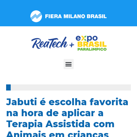
Observação:
este
site
inclui
um
sistema
de
acessibilidade.
100%
Jabuti é escolha favorita
na hora de aplicar a
Terapia Assistida com
Animais em crianças