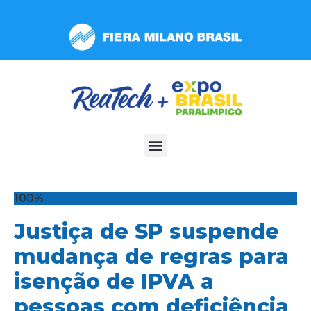
Observação:
este
site
inclui
um
sistema
de
acessibilidade.
100%
Justiça de SP suspende
mudança de regras para
isenção de IPVA a
pessoas com deficiência