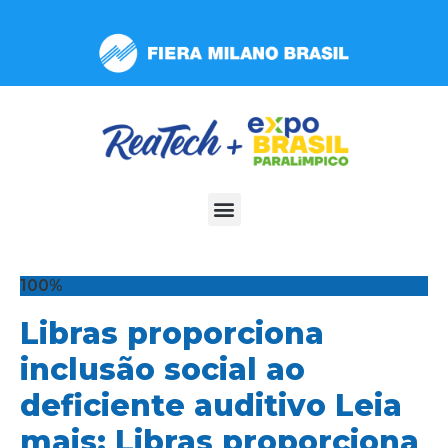
Observação:
este
site
inclui
um
sistema
de
acessibilidade.
100%
Libras proporciona
inclusão social ao
deficiente auditivo Leia
mais: Libras proporciona