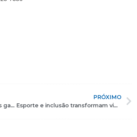
PRÓXIMO
Brinquedos para crianças cegas garantem direito de brincar
Esporte e inclusão transformam vidas no encontro de atletas paralímpicos e visitantes