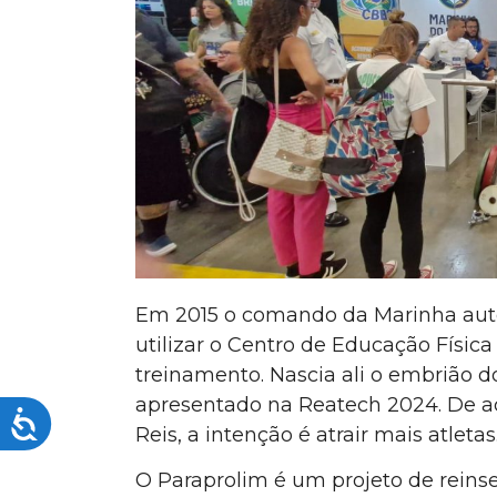
visuais
que
usam
um
leitor
de
tela;
Pressione
Control-
F10
para
Em 2015 o comando da Marinha autor
abrir
um
utilizar o Centro de Educação Físic
menu
treinamento. Nascia ali o embrião 
de
apresentado na Reatech 2024. De a
Acessibilidade
acessibilidade.
Reis, a intenção é atrair mais atletas
O Paraprolim é um projeto de reinse