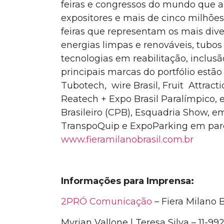
feiras e congressos do mundo que 
expositores e mais de cinco milhões
feiras que representam os mais di
energias limpas e renováveis, tubos
tecnologias em reabilitação, inclusão
principais marcas do portfólio estã
Tubotech, wire Brasil
, Fruit Attrac
Reatech + Expo Brasil Paralímpico,
Brasileiro (CPB)
, Esquadria Show, e
TranspoQuip e ExpoParking em par
www.fieramilanobrasil.com.br
Informações para Imprensa:
2PRÓ Comunicação
– Fiera Milano B
Myrian Vallone | Teresa Silva – 11-9