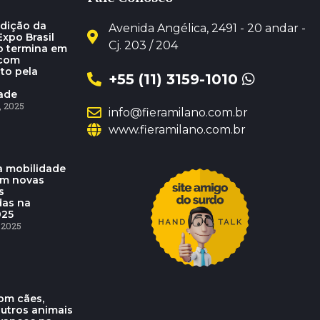
dição da
Avenida Angélica, 2491 - 20 andar -
xpo Brasil
Cj. 203 / 204
o termina em
 com
to pela
+55 (11) 3159-1010
dade
 2025
info@fieramilano.com.br
www.fieramilano.com.br
 mobilidade
am novas
s
das na
025
 2025
om cães,
outros animais