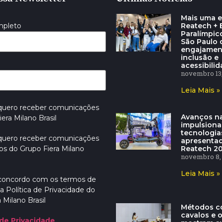
Mais uma e
Reatech + E
mpleto
Paralímpic
São Paulo
engajamen
inclusão e
acessibili
novembro 13,
Leia Mais »
 quero receber comunicações
Avanços na
era Milano Brasil
impulsion
tecnologia
 quero receber comunicações
apresenta
Reatech 2
os do Grupo Fiera Milano
novembro 8,
Leia Mais »
 concordo com os termos de
a Política de Privacidade do
 Milano Brasil
Métodos c
cavalos e 
 de Privacidade