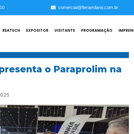
010
comercial@fieramilano.com.br
REATECH
EXPOSITOR
VISITANTE
PROGRAMAÇÃO
IMPREN
apresenta o Paraprolim na
0:25