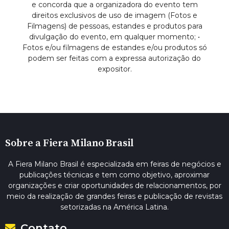
e concorda que a organizadora do evento tem
direitos exclusivos de uso de imagem (Fotos e
Filmagens) de pessoas, estandes e produtos para
divulgação do evento, em qualquer momento; •
Fotos e/ou filmagens de estandes e/ou produtos só
podem ser feitas com a expressa autorização do
expositor.
Sobre a Fiera Milano Brasil
A Fiera Milano Brasil é especializada em feiras de negócios e
publicações técnicas e tem como objetivo, aproximar
organizações e criar oportunidades de relacionamentos, por
meio da realização de grandes feiras e publicação de revistas
setorizadas na América Latina.
Contato