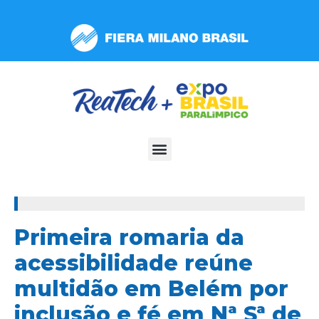
Observação:
este
site
inclui
um
sistema
de
acessibilidade.
100%
Primeira romaria da
acessibilidade reúne
multidão em Belém por
inclusão e fé em Nª Sª de