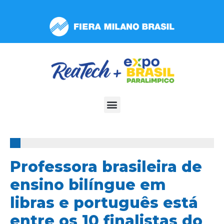
Observação:
este
site
inclui
um
sistema
de
acessibilidade.
100%
Professora brasileira de
ensino bilíngue em
libras e português está
entre os 10 finalistas do