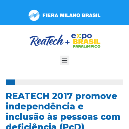
Observação:
este
site
inclui
um
sistema
de
acessibilidade.
100%
REATECH 2017 promove
independência e
inclusão às pessoas com
deficiência (PcD)