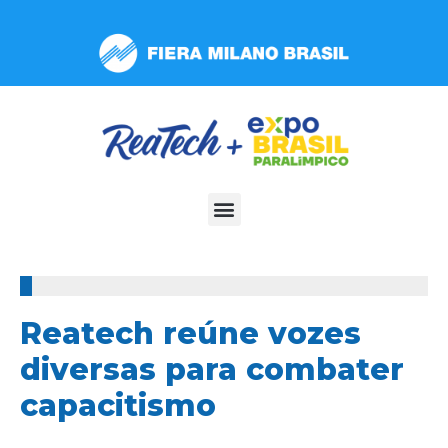
Observação:
este
site
inclui
um
sistema
de
acessibilidade.
100%
Reatech reúne vozes
diversas para combater
capacitismo