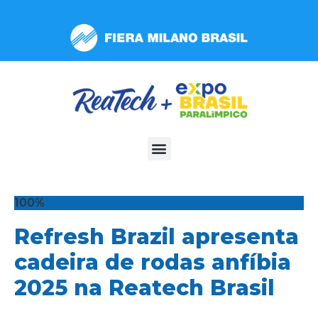
Observação:
este
site
inclui
um
sistema
de
acessibilidade.
100%
Refresh Brazil apresenta
cadeira de rodas anfíbia
2025 na Reatech Brasil