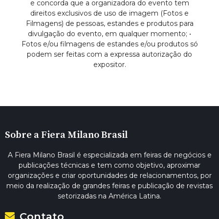
e concorda que a organizadora do evento tem
direitos exclusivos de uso de imagem (Fotos e
Filmagens) de pessoas, estandes e produtos para
divulgação do evento, em qualquer momento; •
Fotos e/ou filmagens de estandes e/ou produtos só
podem ser feitas com a expressa autorização do
expositor.
Sobre a Fiera Milano Brasil
A Fiera Milano Brasil é especializada em feiras de negócios e
publicações técnicas e tem como objetivo, aproximar
organizações e criar oportunidades de relacionamentos, por
meio da realização de grandes feiras e publicação de revistas
setorizadas na América Latina.
Contato