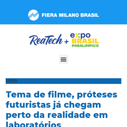
Observação:
este
site
inclui
um
sistema
de
acessibilidade.
100%
Tema de filme, próteses
futuristas já chegam
perto da realidade em
laboratórios