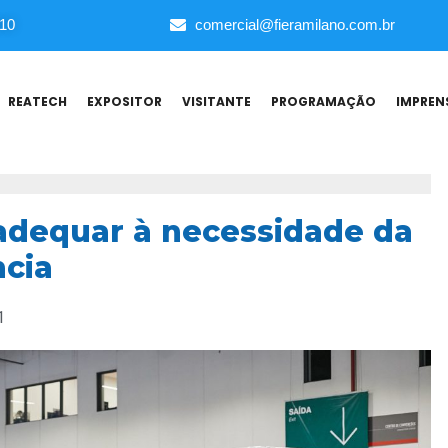
010
comercial@fieramilano.com.br
REATECH
EXPOSITOR
VISITANTE
PROGRAMAÇÃO
IMPREN
adequar à necessidade da
ncia
1