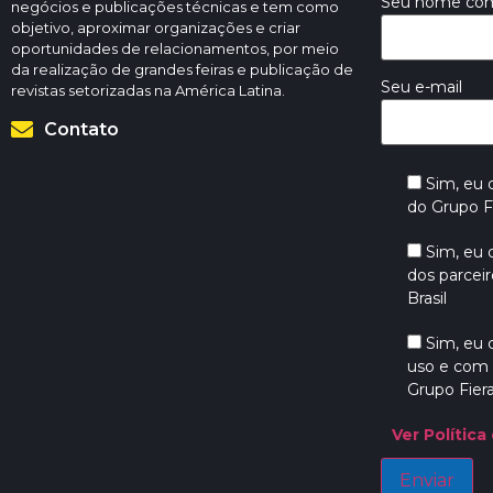
Seu nome co
negócios e publicações técnicas e tem como
objetivo, aproximar organizações e criar
oportunidades de relacionamentos, por meio
da realização de grandes feiras e publicação de
Seu e-mail
revistas setorizadas na América Latina.
Contato
Sim, eu
do Grupo Fi
Sim, eu
dos parceir
Brasil
Sim, eu
uso e com 
Grupo Fiera
Ver Política