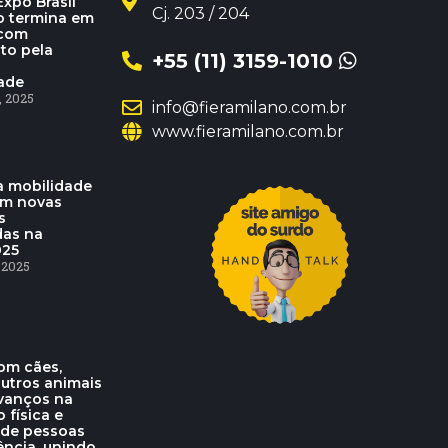
xpo Brasil
Cj. 203 / 204
o termina em
 com
to pela
+55 (11) 3159-1010
dade
 2025
info@fieramilano.com.br
www.fieramilano.com.br
 mobilidade
am novas
s
das na
025
 2025
om cães,
outros animais
vanços na
o física e
 de pessoas
ência, unindo