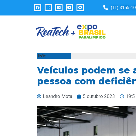
Observação:
(11) 3159-1
este
site
inclui
um
sistema
de
acessibilidade.
15%
Pressione
Veículos podem se 
Control-
F11
pessoa com deficiê
para
ajustar
Leandro Mota
5 outubro 2023
19:5
o
site
para
pessoas
com
deficiências