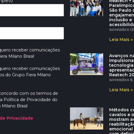
Reatech + E
mpleto
Paralímpic
São Paulo
engajamen
inclusão e
acessibili
novembro 13,
Leia Mais »
 quero receber comunicações
Avanços na
era Milano Brasil
impulsion
tecnologia
 quero receber comunicações
apresenta
Reatech 2
os do Grupo Fiera Milano
novembro 8,
Leia Mais »
 concordo com os termos de
a Política de Privacidade do
 Milano Brasil
Métodos c
cavalos e 
 de Privacidade
mostram a
reabilitaçã
emocional
com defici