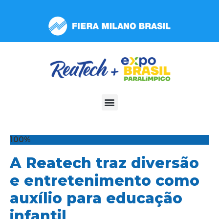
Observação:
este
site
inclui
um
sistema
de
acessibilidade.
100%
A Reatech traz diversão
e entretenimento como
auxílio para educação
infantil