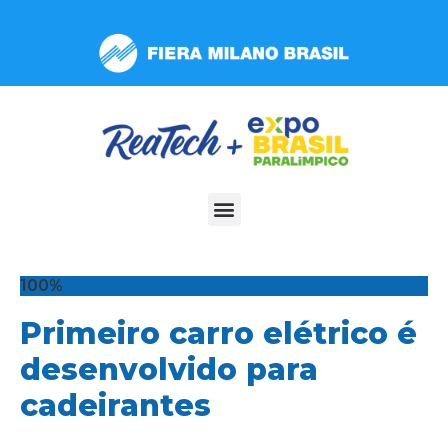
Observação:
este
site
inclui
um
sistema
de
acessibilidade.
100%
Primeiro carro elétrico é
desenvolvido para
cadeirantes