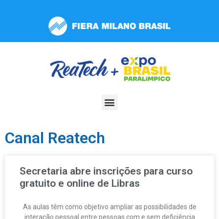
Observação:
este
site
inclui
um
sistema
de
acessibilidade.
Canal Reatech
Secretaria abre inscrições para curso
gratuito e online de Libras
As aulas têm como objetivo ampliar as possibilidades de
interação pessoal entre pessoas com e sem deficiência