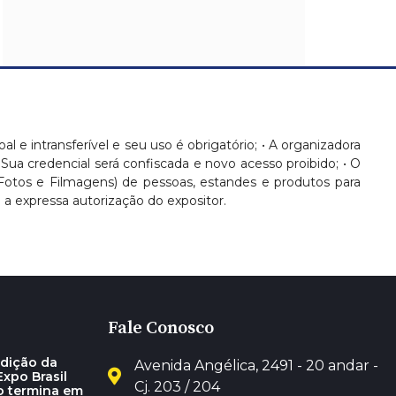
oal e intransferível e seu uso é obrigatório; • A organizadora
 Sua credencial será confiscada e novo acesso proibido; • O
(Fotos e Filmagens) de pessoas, estandes e produtos para
 expressa autorização do expositor.
Fale Conosco
dição da
Avenida Angélica, 2491 - 20 andar -
xpo Brasil
Cj. 203 / 204
o termina em