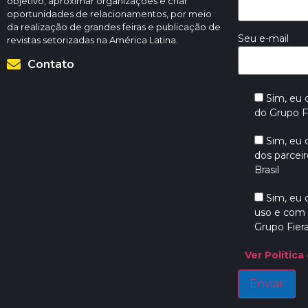
objetivo, aproximar organizações e criar
oportunidades de relacionamentos, por meio
da realização de grandes feiras e publicação de
Seu e-mail
revistas setorizadas na América Latina.
Contato
Sim, eu
do Grupo Fi
Sim, eu
dos parceir
Brasil
Sim, eu
uso e com 
Grupo Fiera
Ver Política