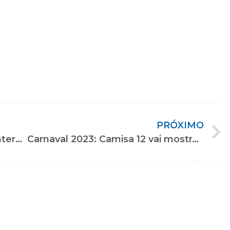
PRÓXIMO
17° Edição da Reatech – Feira Internacional de Tecnologias em Reabilitação!
Carnaval 2023: Camisa 12 vai mostrar a luta pela inclusão de pessoas com deficiência