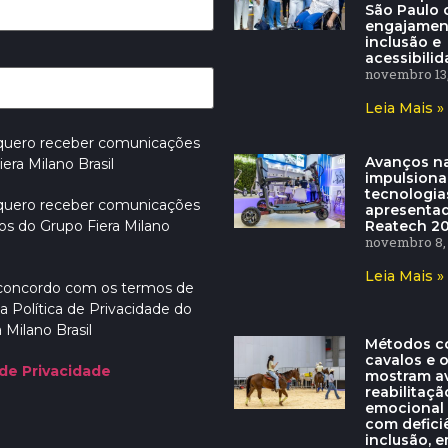
São Paulo
engajamen
inclusão e
acessibili
novembro 13,
Leia Mais »
 quero receber comunicações
Avanços na
era Milano Brasil
impulsion
tecnologia
 quero receber comunicações
apresenta
Reatech 2
os do Grupo Fiera Milano
novembro 8,
Leia Mais »
 concordo com os termos de
a Política de Privacidade do
 Milano Brasil
Métodos c
cavalos e 
 de Privacidade
mostram a
reabilitaçã
emocional
com defici
inclusão, e