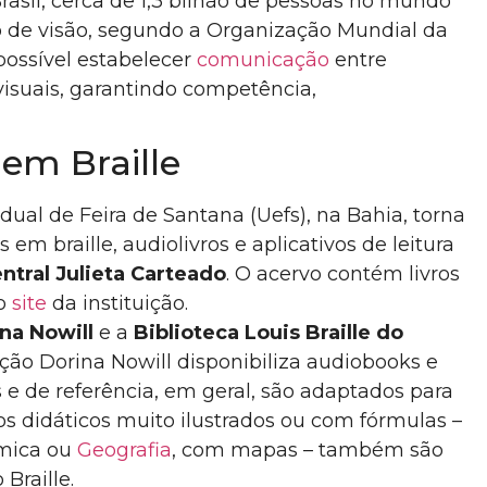
rasil, cerca de 1,3 bilhão de pessoas no mundo
 de visão, segundo a Organização Mundial da
possível estabelecer
comunicação
entre
visuais, garantindo competência,
 em Braille
dual de Feira de Santana (Uefs), na Bahia, torna
 em braille, audiolivros e aplicativos de leitura
ntral Julieta Carteado
. O acervo contém livros
no
site
da instituição.
na Nowill
e a
Biblioteca Louis Braille do
ção Dorina Nowill disponibiliza audiobooks e
ios e de referência, em geral, são adaptados para
vros didáticos muito ilustrados ou com fórmulas –
ímica ou
Geografia
, com mapas – também são
Braille.