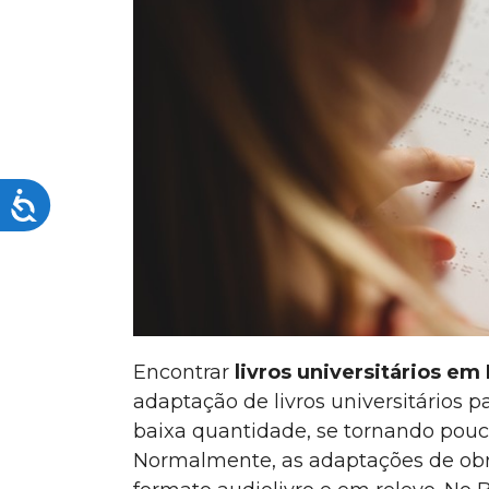
visuais
que
usam
um
leitor
de
tela;
Acessibilidade
Pressione
Control-
F10
para
abrir
um
menu
Encontrar
livros universitários em 
de
adaptação de livros universitários p
acessibilidade.
baixa quantidade, se tornando pouco
Normalmente, as adaptações de obr