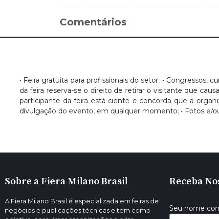
Comentários
• Feira gratuita para profissionais do setor; • Congressos, c
da feira reserva-se o direito de retirar o visitante que c
participante da feira está ciente e concorda que a orga
divulgação do evento, em qualquer momento; • Fotos e/ou
Sobre a Fiera Milano Brasil
Receba No
A Fiera Milano Brasil é especializada em feiras de
Seu nome co
negócios e publicações técnicas e tem como