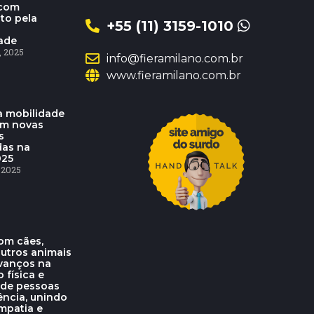
 com
to pela
+55 (11) 3159-1010
dade
 2025
info@fieramilano.com.br
www.fieramilano.com.br
 mobilidade
am novas
s
das na
025
 2025
om cães,
outros animais
vanços na
o física e
 de pessoas
ência, unindo
mpatia e