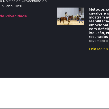
a Política de Privacidade do
 Milano Brasil
Métodos c
cavalos e 
 de Privacidade
mostram a
reabilitaçã
emocional
com defici
inclusão, e
resultados 
novembro 8,
Leia Mais »