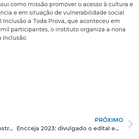
ossui como missão promover o acesso à cultura e
ncia e em situação de vulnerabilidade social
II Inclusão a Toda Prova, que aconteceu em
l participantes, o instituto organiza a nona
 Inclusão.
PRÓXIMO
Carnaval 2023: Camisa 12 vai mostrar a luta pela inclusão de pessoas com deficiência
Encceja 2023: divulgado o edital em Libras