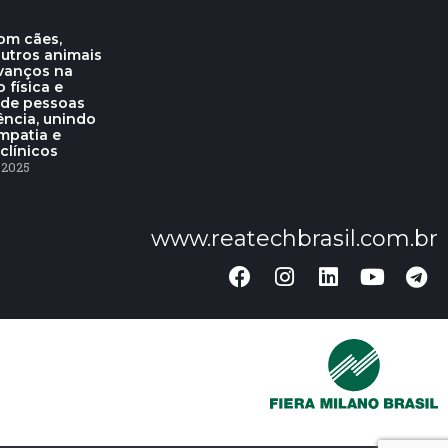
om cães,
outros animais
vanços na
o física e
 de pessoas
ência, unindo
mpatia e
clínicos
 2025
www.reatechbrasil.com.br