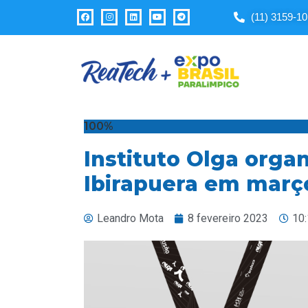
Observação:
(11) 3159-1
este
site
inclui
um
sistema
de
acessibilidade.
100%
Pressione
Instituto Olga organ
Control-
F11
Ibirapuera em març
para
ajustar
Leandro Mota
8 fevereiro 2023
10
o
site
para
pessoas
com
deficiências