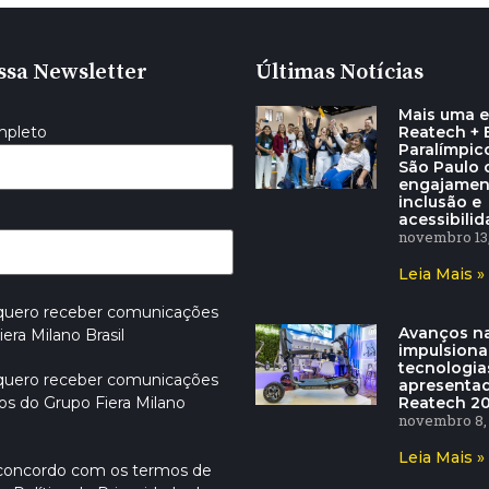
ssa Newsletter
Últimas Notícias
Mais uma e
Reatech + E
mpleto
Paralímpic
São Paulo
engajamen
inclusão e
acessibili
novembro 13,
Leia Mais »
 quero receber comunicações
Avanços na
era Milano Brasil
impulsion
tecnologia
 quero receber comunicações
apresenta
Reatech 2
os do Grupo Fiera Milano
novembro 8,
Leia Mais »
 concordo com os termos de