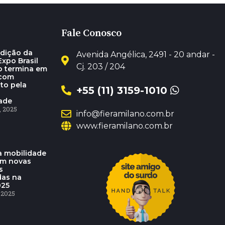
Fale Conosco
dição da
Avenida Angélica, 2491 - 20 andar -
xpo Brasil
Cj. 203 / 204
o termina em
 com
to pela
+55 (11) 3159-1010
dade
 2025
info@fieramilano.com.br
www.fieramilano.com.br
 mobilidade
am novas
s
das na
025
 2025