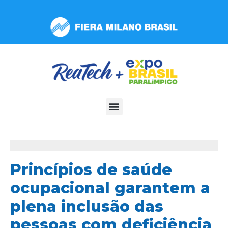
Observação:
este
site
inclui
um
sistema
de
acessibilidade.
Princípios de saúde
ocupacional garantem a
plena inclusão das
pessoas com deficiência