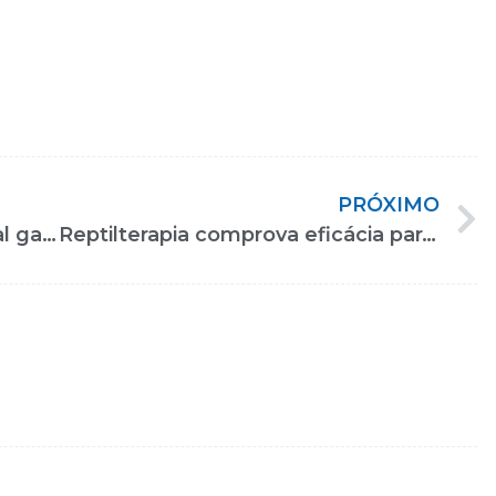
PRÓXIMO
Princípios de saúde ocupacional garantem a plena inclusão das pessoas com deficiência no trabalho
Reptilterapia comprova eficácia para diferentes tipos de tratamento