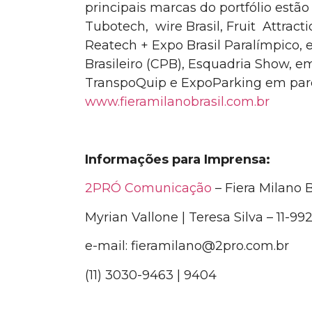
principais marcas do portfólio estã
Tubotech, wire Brasil
, Fruit Attrac
Reatech + Expo Brasil Paralímpico,
Brasileiro (CPB)
, Esquadria Show, e
TranspoQuip e ExpoParking em par
www.fieramilanobrasil.com.br
Informações para Imprensa:
2PRÓ Comunicação
– Fiera Milano B
Myrian Vallone | Teresa Silva – 11-9
e-mail: fieramilano@2pro.com.br
(11) 3030-9463 | 9404