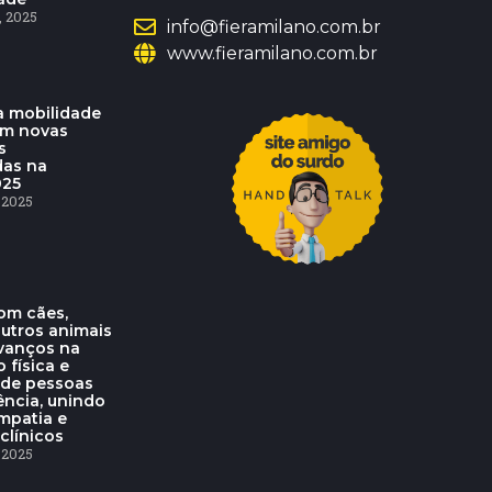
 2025
info@fieramilano.com.br
www.fieramilano.com.br
 mobilidade
am novas
s
das na
025
 2025
om cães,
outros animais
vanços na
o física e
 de pessoas
ência, unindo
mpatia e
clínicos
 2025