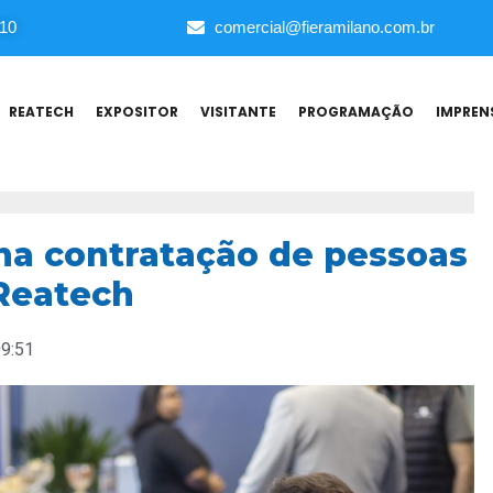
010
comercial@fieramilano.com.br
REATECH
EXPOSITOR
VISITANTE
PROGRAMAÇÃO
IMPREN
a contratação de pessoas
 Reatech
9:51