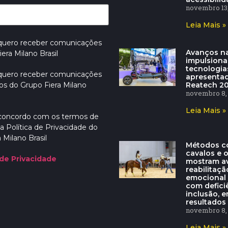
novembro 13,
Leia Mais »
 quero receber comunicações
Avanços na
era Milano Brasil
impulsion
tecnologia
 quero receber comunicações
apresenta
Reatech 2
os do Grupo Fiera Milano
novembro 8,
Leia Mais »
 concordo com os termos de
a Política de Privacidade do
 Milano Brasil
Métodos c
cavalos e 
 de Privacidade
mostram a
reabilitaçã
emocional
com defici
inclusão, e
resultados 
novembro 8,
Leia Mais »