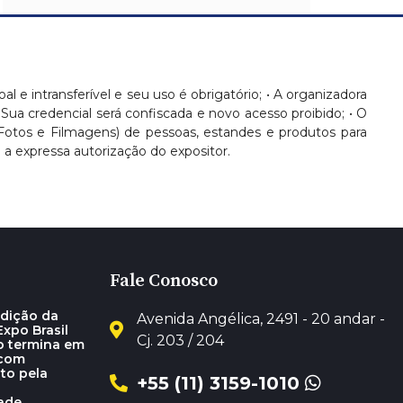
oal e intransferível e seu uso é obrigatório; • A organizadora
 Sua credencial será confiscada e novo acesso proibido; • O
(Fotos e Filmagens) de pessoas, estandes e produtos para
 expressa autorização do expositor.
Fale Conosco
dição da
Avenida Angélica, 2491 - 20 andar -
xpo Brasil
Cj. 203 / 204
o termina em
 com
to pela
+55 (11) 3159-1010
dade