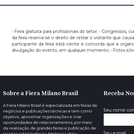
• Feira gratuita para profissionais do setor; • Congressos, c
da feira reserva-se o direito de retirar o visitante que c
participante da feira está ciente e concorda que a orga
divulgação do evento, em qualquer momento; • Fotos e/ou
Sobre a Fiera Milano Brasil
Receba No
A Fiera Milano Brasil é especializada em feiras de
Seu nome co
negócios e publicações técnicas e tem como
objetivo, aproximar organizações e criar
oportunidades de relacionamentos, por meio
da realização de grandes feiras e publicação de
Seu e-mail
revistas setorizadas na América Latina.