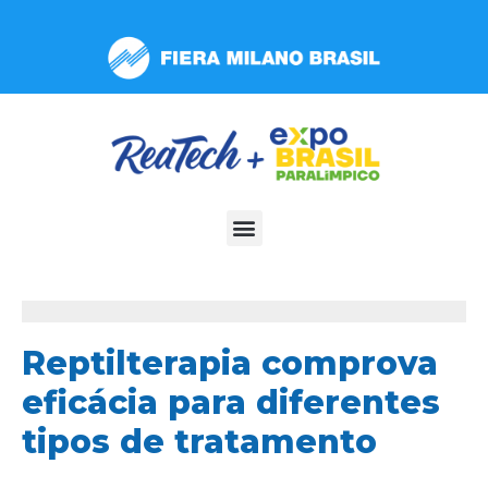
Observação:
este
site
inclui
um
sistema
de
acessibilidade.
Reptilterapia comprova
eficácia para diferentes
tipos de tratamento