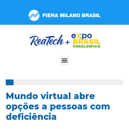
Observação:
este
site
inclui
um
sistema
de
acessibilidade.
100%
Mundo virtual abre
opções a pessoas com
deficiência