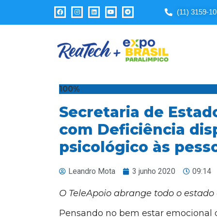
Observação:
(11) 3159-1
este
site
inclui
um
sistema
de
acessibilidade.
100%
Pressione
Secretaria de Estad
Control-
F11
com Deficiência disp
para
psicológico às pess
ajustar
o
site
Leandro Mota
3 junho 2020
09:14
para
pessoas
O TeleApoio abrange todo o estado
com
Pensando no bem estar emocional 
deficiências