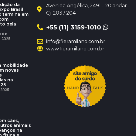
dição da
Avenida Angélica, 2491 - 20 andar -
xpo Brasil
Cj. 203 / 204
o termina em
 com
to pela
+55 (11) 3159-1010
dade
 2025
info@fieramilano.com.br
www.fieramilano.com.br
 mobilidade
am novas
s
das na
025
 2025
om cães,
outros animais
vanços na
o física e