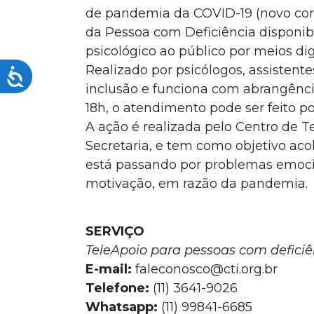
de pandemia da COVID-19 (novo coron
visuais
que
da Pessoa com Deficiência disponibi
usam
psicológico ao público por meios digi
um
Realizado por psicólogos, assistentes
Acessibilidade
leitor
inclusão e funciona com abrangência
de
18h, o atendimento pode ser feito po
tela;
A ação é realizada pelo Centro de 
Pressione
Secretaria, e tem como objetivo aco
Control-
está passando por problemas emocio
F10
para
motivação, em razão da pandemia.
abrir
um
SERVIÇO
menu
de
TeleApoio para pessoas com deficiê
acessibilidade.
E-mail:
faleconosco@cti.org.br
Telefone:
(11) 3641-9026
Whatsapp:
(11) 99841-6685