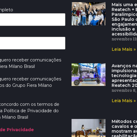
Mais uma e
Reatech + E
mpleto
Paralímpic
São Paulo
engajamen
inclusão e
acessibili
novembro 13,
Leia Mais »
 quero receber comunicações
Avanços na
era Milano Brasil
impulsion
tecnologia
 quero receber comunicações
apresenta
Reatech 2
os do Grupo Fiera Milano
novembro 8,
Leia Mais »
 concordo com os termos de
a Política de Privacidade do
 Milano Brasil
Métodos c
cavalos e 
 de Privacidade
mostram a
reabilitaçã