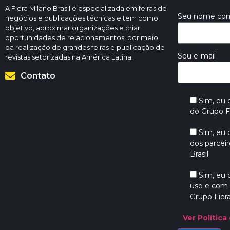
A Fiera Milano Brasil é especializada em feiras de
Seu nome co
negócios e publicações técnicas e tem como
objetivo, aproximar organizações e criar
oportunidades de relacionamentos, por meio
da realização de grandes feiras e publicação de
Seu e-mail
revistas setorizadas na América Latina.
Contato
Sim, eu
do Grupo Fi
Sim, eu
dos parceir
Brasil
Sim, eu
uso e com 
Grupo Fiera
Ver Política