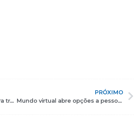
PRÓXIMO
Por filha surda, mãe faz máscara transparente: “Acharam que era pelo batom”
Mundo virtual abre opções a pessoas com deficiência